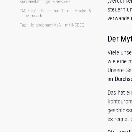
„Verdunkel
Kundenerfahrungen & Beispiele
steuern un
FAQ: Häufige Fragen zum Thema Helligkeit &
Lamellendach
verwandel
Fazit: Helligkeit nach Maß – mit INODEQ
Der My
Viele unse
wie eine 
Unsere Ge
im Durchsc
Das hat e
lichtdurch
geschlosse
es regnet 