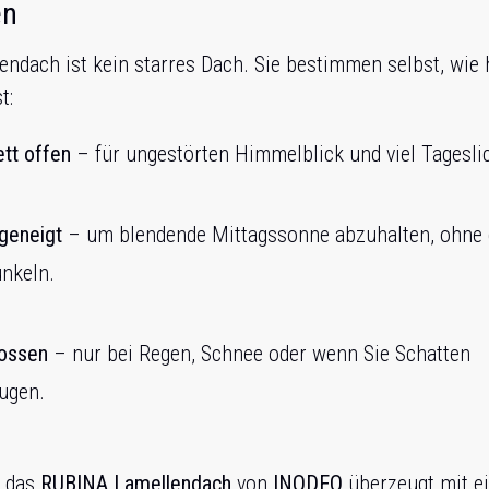
en
endach ist kein starres Dach. Sie bestimmen selbst, wie 
t:
tt offen
– für ungestörten Himmelblick und viel Tageslic
 geneigt
– um blendende Mittagssonne abzuhalten, ohne
nkeln.
ossen
– nur bei Regen, Schnee oder wenn Sie Schatten
ugen.
s das
RUBINA Lamellendach
von
INODEQ
überzeugt mit e