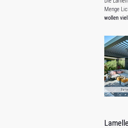
Die Lamell
Menge Lich
wollen vie
Lamelle