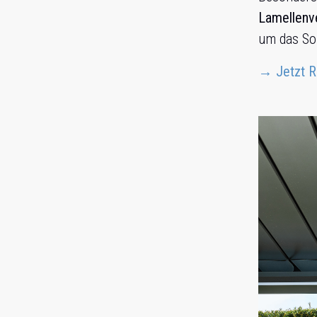
Lamellenve
um das Son
→ Jetzt R