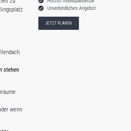
ielt zu
Höchst Individualisierbar
Unverbindliches Angebot
blingsplatz
JETZT PLANEN
ellendach
.
n stehen
hnräume
 oder wenn