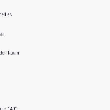
hell es
ht.
 den Raum
iner
140°-