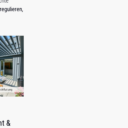
chte
regulieren,
ht &