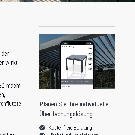
 der
r wirkt,
DEQ macht
en,
rchflutete
Planen Sie Ihre individuelle
Überdachungslösung
Kostenfreie Beratung