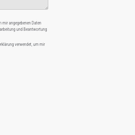
 mir an­ge­ge­benen Daten
r­bei­tung und Be­ant­wortung
rklärung verwendet, um mir