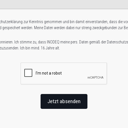
chutzerklärung zur Kenntnis genom­men und bin damit ein­ver­standen, dass die von
nd gespei­chert werden. Meine Daten werden dabei nur streng zweck­ge­bunden zur Be­a
onnieren. Ich stimme zu, dass INODEQ meine pers. Daten gemäß der Datenschutze
 zuzusenden. Ich bin mind. 16 Jahre alt.